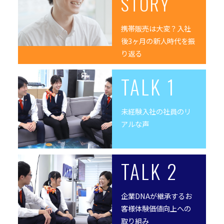
STORY
携帯販売は大変？入社
後3ヶ月の新人時代を振
り返る
TALK 1
未経験入社の社員のリ
アルな声
TALK 2
企業DNAが継承するお
客様体験価値向上への
取り組み