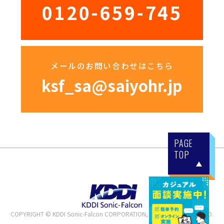
0120-659-745
メールのお問い合わせはこちら
ksf_sa@saiyohr.jp
PAGE
TOP
COPYRIGHT © KDDI Sonic-Falcon CORPORATION, ALL RIGHTS RESERVED.