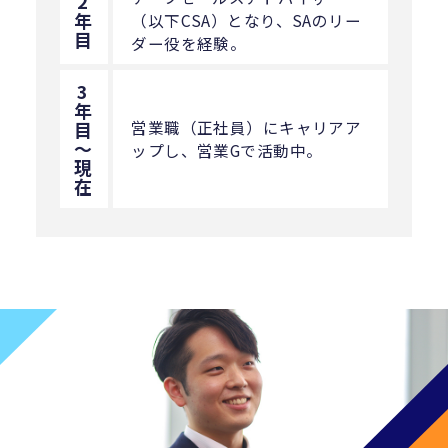
2
年
（以下CSA）となり、SAのリー
目
ダー役を経験。
3
年
目
営業職（正社員）にキャリアア
〜
ップし、営業Gで活動中。
現
在