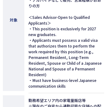
りの方
＜Sales Advisor-Open to Qualified
対象
Applicants＞
・This position is exclusively for 2027
new graduates.
・Applicants must possess a valid visa
that authorizes them to perform the
work required by this position (e.g.,
Permanent Resident, Long-Term
Resident, Spouse or Child of a Japanese
National and Spouse of a Permanent
Resident)
・Must have business-level Japanese
communication skills
勤務希望エリア内の家電量販店等
※現在のご自宅から通勤可能な店舗への配