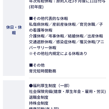
年次有給休暇：原則入社3ヶ月後に11日付与
(初年度)
■その他代表的な休暇
私傷病休暇／産前産後休暇／育児休職／子
休日・休
の看護等休暇
暇
介護休暇／弔事休暇／結婚休暇／出産休暇
交通遮断休暇／感染症休暇／罹災休暇/アニ
バーサリー休暇
※その他社内規定による休暇あり
■その他
育児短時間勤務
●福利厚生制度（一部）
社会保険完備(健康・厚生年金・雇用・労災)
退職金制度
持株会制度
健康診断(年１回)